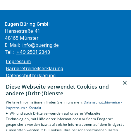
Eugen Büring GmbH
Hansestraße 41
48165 Münster
E-Mail:
info@buering.de
Tel.:
+49 2501 2343
Impressum
Barrierefreiheitserklärung
Datenschutzerklärung
×
AGB
Diese Webseite verwendet Cookies und
andere (Dritt-)Dienste
Unsere Bereiche
Weitere Informationen finden Sie in unseren:
Datenschutzhinweise •
Privatkunden
Impressum •
Kontakt
Gewerbekunden
Wir und auch Dritte verwenden auf unserer Webseite
Karriere
Technologien, mit Hilfe derer Informationen auf dem Endgerät
Unternehmen
gespeichert werden bzw. auf solche Informationen auf dem Endgerät
zugegriffen werden, z.B. Cookies. Ihre personenbezogenen Daten