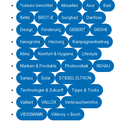
°celseo berichtet
Aktuelles
Axor
Bad
Bette
BRÖTJE
burgbad
Danfoss
Design
Förderung
GEBERIT
GROHE
hansgrohe
Heizung
Kampagnenbeitrag
Klima
Komfort & Hygiene
Lifestyle
Marken & Produkte
Photovoltaik
REHAU
Sanipa
Solar
STIEBEL ELTRON
Technologie & Zukunft
Tipps & Tricks
Vaillant
VALLOX
Verbraucherinfos
VIESSMANN
Villeroy + Boch