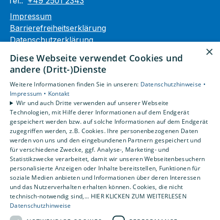
Tel.:
+49 2501 2343
Impressum
Barrierefreiheitserklärung
Datenschutzerklärung
×
AGB
Diese Webseite verwendet Cookies und
andere (Dritt-)Dienste
Unsere Bereiche
Weitere Informationen finden Sie in unseren:
Datenschutzhinweise •
Privatkunden
Impressum •
Kontakt
Gewerbekunden
Wir und auch Dritte verwenden auf unserer Webseite
Karriere
Technologien, mit Hilfe derer Informationen auf dem Endgerät
Unternehmen
gespeichert werden bzw. auf solche Informationen auf dem Endgerät
zugegriffen werden, z.B. Cookies. Ihre personenbezogenen Daten
Kontakt
werden von uns und den eingebundenen Partnern gespeichert und
für verschiedene Zwecke, ggf. Analyse-, Marketing- und
Statistikzwecke verarbeitet, damit wir unseren Webseitenbesuchern
personalisierte Anzeigen oder Inhalte bereitstellen, Funktionen für
soziale Medien anbieten und Informationen über deren Interessen
und das Nutzerverhalten erhalten können. Cookies, die nicht
technisch-notwendig sind,... HIER KLICKEN ZUM WEITERLESEN
Datenschutzhinweise