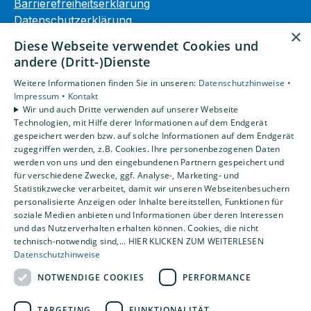
Barrierefreiheitserklärung
Datenschutzerklärung
×
AGB
Diese Webseite verwendet Cookies und
andere (Dritt-)Dienste
Unsere Bereiche
Weitere Informationen finden Sie in unseren:
Datenschutzhinweise •
Privatkunden
Impressum •
Kontakt
Gewerbekunden
Wir und auch Dritte verwenden auf unserer Webseite
Karriere
Technologien, mit Hilfe derer Informationen auf dem Endgerät
Unternehmen
gespeichert werden bzw. auf solche Informationen auf dem Endgerät
zugegriffen werden, z.B. Cookies. Ihre personenbezogenen Daten
Kontakt
werden von uns und den eingebundenen Partnern gespeichert und
für verschiedene Zwecke, ggf. Analyse-, Marketing- und
Statistikzwecke verarbeitet, damit wir unseren Webseitenbesuchern
personalisierte Anzeigen oder Inhalte bereitstellen, Funktionen für
soziale Medien anbieten und Informationen über deren Interessen
und das Nutzerverhalten erhalten können. Cookies, die nicht
technisch-notwendig sind,... HIER KLICKEN ZUM WEITERLESEN
Datenschutzhinweise
NOTWENDIGE COOKIES
PERFORMANCE
TARGETING
FUNKTIONALITÄT