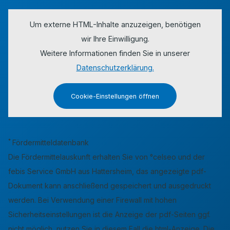
Um externe HTML-Inhalte anzuzeigen, benötigen
wir Ihre Einwilligung.
Weitere Informationen finden Sie in unserer
Datenschutzerklärung.
Cookie-Einstellungen öffnen
*
Fördermitteldatenbank
Die Fördermittelauskunft erhalten Sie von °celseo und der
febis Service GmbH aus Hattersheim, das angezeigte pdf-
Dokument kann anschließend gespeichert und ausgedruckt
werden. Bei Verwendung einer Firewall mit hohen
Sicherheitseinstellungen ist die Anzeige der pdf-Seiten ggf.
nicht möglich, nutzen Sie in diesem Fall die html-Anzeige. Die