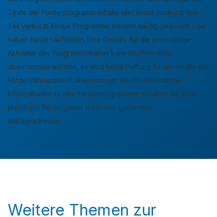
Texte der Förderprogramm-Inhalte sind in der Auskunft zum
Teil verkürzt. Einige Programme werden häufig geändert oder
haben kurze Laufzeiten. Eine Gewähr für die jederzeitige
Aktualität des Programminhaltes kann insofern nicht
übernommen werden, es wird keine Haftung für die Inhalte der
Fördermittelauskunft übernommen. Rechtsverbindliche
Informationen zu den Förderprogrammen erhalten Sie beim
jeweiligen Fördergeber unter den genannten
Antragsadressen.
Weitere Themen zur