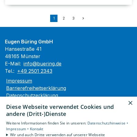
1
2
3
Eugen Büring GmbH
Hansestraße 41
48165 Münster
E-Mail:
info@buering.de
Tel.:
+49 2501 2343
Impressum
Barrierefreiheitserklärung
Datenschutzerklärung
×
AGB
Diese Webseite verwendet Cookies und
andere (Dritt-)Dienste
Unsere Bereiche
Weitere Informationen finden Sie in unseren:
Datenschutzhinweise •
Privatkunden
Impressum •
Kontakt
Gewerbekunden
Wir und auch Dritte verwenden auf unserer Webseite