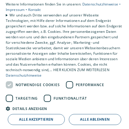
Weitere Informationen finden Sie in unseren:
Datenschutzhinweise •
Privatkunden
Impressum •
Kontakt
Gewerbekunden
Wir und auch Dritte verwenden auf unserer Webseite
Karriere
Technologien, mit Hilfe derer Informationen auf dem Endgerät
Unternehmen
gespeichert werden bzw. auf solche Informationen auf dem Endgerät
zugegriffen werden, z.B. Cookies. Ihre personenbezogenen Daten
Kontakt
werden von uns und den eingebundenen Partnern gespeichert und
für verschiedene Zwecke, ggf. Analyse-, Marketing- und
Statistikzwecke verarbeitet, damit wir unseren Webseitenbesuchern
personalisierte Anzeigen oder Inhalte bereitstellen, Funktionen für
soziale Medien anbieten und Informationen über deren Interessen
und das Nutzerverhalten erhalten können. Cookies, die nicht
technisch-notwendig sind,... HIER KLICKEN ZUM WEITERLESEN
Datenschutzhinweise
NOTWENDIGE COOKIES
PERFORMANCE
TARGETING
FUNKTIONALITÄT
DETAILS ANZEIGEN
ALLE AKZEPTIEREN
ALLE ABLEHNEN