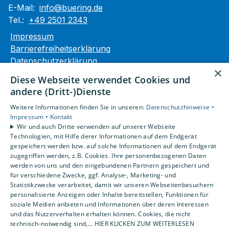
E-Mail:
info@buering.de
Tel.:
+49 2501 2343
Impressum
Barrierefreiheitserklärung
Datenschutzerklärung
×
AGB
Diese Webseite verwendet Cookies und
andere (Dritt-)Dienste
Unsere Bereiche
Weitere Informationen finden Sie in unseren:
Datenschutzhinweise •
Privatkunden
Impressum •
Kontakt
Gewerbekunden
Wir und auch Dritte verwenden auf unserer Webseite
Karriere
Technologien, mit Hilfe derer Informationen auf dem Endgerät
Unternehmen
gespeichert werden bzw. auf solche Informationen auf dem Endgerät
zugegriffen werden, z.B. Cookies. Ihre personenbezogenen Daten
Kontakt
werden von uns und den eingebundenen Partnern gespeichert und
für verschiedene Zwecke, ggf. Analyse-, Marketing- und
Statistikzwecke verarbeitet, damit wir unseren Webseitenbesuchern
personalisierte Anzeigen oder Inhalte bereitstellen, Funktionen für
soziale Medien anbieten und Informationen über deren Interessen
und das Nutzerverhalten erhalten können. Cookies, die nicht
technisch-notwendig sind,... HIER KLICKEN ZUM WEITERLESEN