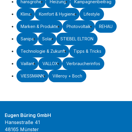
hansgrohe
Heizung
Kampagnenbeitrag
Klima
Komfort & Hygiene
Lifestyle
Marken & Produkte
Photovoltaik
REHAU
Sanipa
Solar
STIEBEL ELTRON
Technologie & Zukunft
Tipps & Tricks
Vaillant
VALLOX
Verbraucherinfos
VIESSMANN
Villeroy + Boch
Eugen Büring GmbH
Hansestraße 41
48165 Münster