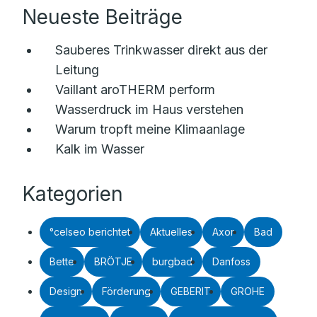
Neueste Beiträge
Sauberes Trinkwasser direkt aus der
Leitung
Vaillant aroTHERM perform
Wasserdruck im Haus verstehen
Warum tropft meine Klimaanlage
Kalk im Wasser
Kategorien
°celseo berichtet
Aktuelles
Axor
Bad
Bette
BRÖTJE
burgbad
Danfoss
Design
Förderung
GEBERIT
GROHE