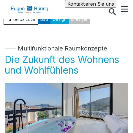
Suche
Kontaktieren Sie uns
Bad
Design
Lifestyle
06.03.2025
⸺ Multifunktionale Raumkonzepte
Die Zukunft des Wohnens
und Wohlfühlens