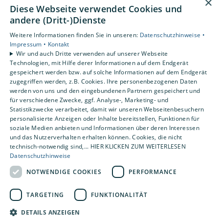
×
AGB
Diese Webseite verwendet Cookies und
andere (Dritt-)Dienste
Unsere Bereiche
Weitere Informationen finden Sie in unseren:
Datenschutzhinweise •
Privatkunden
Impressum •
Kontakt
Gewerbekunden
Wir und auch Dritte verwenden auf unserer Webseite
Karriere
Technologien, mit Hilfe derer Informationen auf dem Endgerät
Unternehmen
gespeichert werden bzw. auf solche Informationen auf dem Endgerät
zugegriffen werden, z.B. Cookies. Ihre personenbezogenen Daten
Kontakt
werden von uns und den eingebundenen Partnern gespeichert und
für verschiedene Zwecke, ggf. Analyse-, Marketing- und
Statistikzwecke verarbeitet, damit wir unseren Webseitenbesuchern
personalisierte Anzeigen oder Inhalte bereitstellen, Funktionen für
soziale Medien anbieten und Informationen über deren Interessen
und das Nutzerverhalten erhalten können. Cookies, die nicht
technisch-notwendig sind,... HIER KLICKEN ZUM WEITERLESEN
Datenschutzhinweise
NOTWENDIGE COOKIES
PERFORMANCE
TARGETING
FUNKTIONALITÄT
DETAILS ANZEIGEN