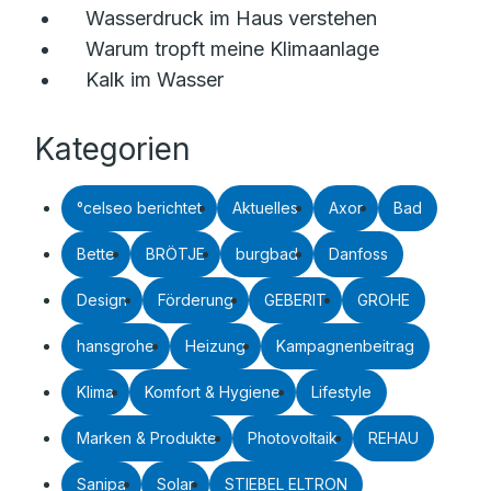
Wasserdruck im Haus verstehen
Warum tropft meine Klimaanlage
Kalk im Wasser
Kategorien
°celseo berichtet
Aktuelles
Axor
Bad
Bette
BRÖTJE
burgbad
Danfoss
Design
Förderung
GEBERIT
GROHE
hansgrohe
Heizung
Kampagnenbeitrag
Klima
Komfort & Hygiene
Lifestyle
Marken & Produkte
Photovoltaik
REHAU
Sanipa
Solar
STIEBEL ELTRON