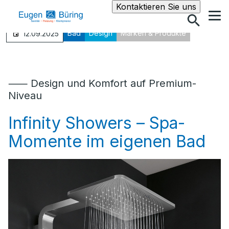
Suche
Kontaktieren Sie uns
Bad
Design
Marken & Produkte
12.09.2025
⸺ Design und Komfort auf Premium-
Niveau
Infinity Showers – Spa-
Momente im eigenen Bad