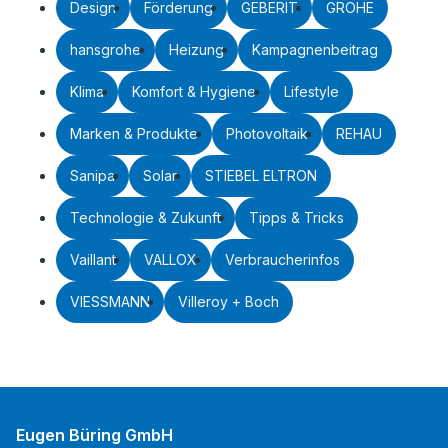
Design
Förderung
GEBERIT
GROHE
hansgrohe
Heizung
Kampagnenbeitrag
Klima
Komfort & Hygiene
Lifestyle
Marken & Produkte
Photovoltaik
REHAU
Sanipa
Solar
STIEBEL ELTRON
Technologie & Zukunft
Tipps & Tricks
Vaillant
VALLOX
Verbraucherinfos
VIESSMANN
Villeroy + Boch
Eugen Büring GmbH