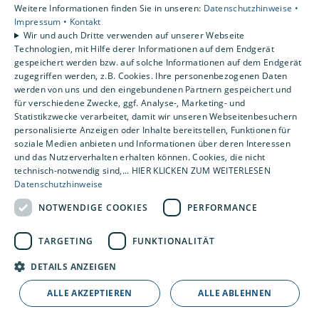
Weitere Informationen finden Sie in unseren:
Datenschutzhinweise •
Privatkunden
Impressum •
Kontakt
Gewerbekunden
Wir und auch Dritte verwenden auf unserer Webseite
Karriere
Technologien, mit Hilfe derer Informationen auf dem Endgerät
Unternehmen
gespeichert werden bzw. auf solche Informationen auf dem Endgerät
zugegriffen werden, z.B. Cookies. Ihre personenbezogenen Daten
Kontakt
werden von uns und den eingebundenen Partnern gespeichert und
für verschiedene Zwecke, ggf. Analyse-, Marketing- und
Statistikzwecke verarbeitet, damit wir unseren Webseitenbesuchern
personalisierte Anzeigen oder Inhalte bereitstellen, Funktionen für
soziale Medien anbieten und Informationen über deren Interessen
und das Nutzerverhalten erhalten können. Cookies, die nicht
technisch-notwendig sind,... HIER KLICKEN ZUM WEITERLESEN
Datenschutzhinweise
NOTWENDIGE COOKIES
PERFORMANCE
TARGETING
FUNKTIONALITÄT
DETAILS ANZEIGEN
ALLE AKZEPTIEREN
ALLE ABLEHNEN