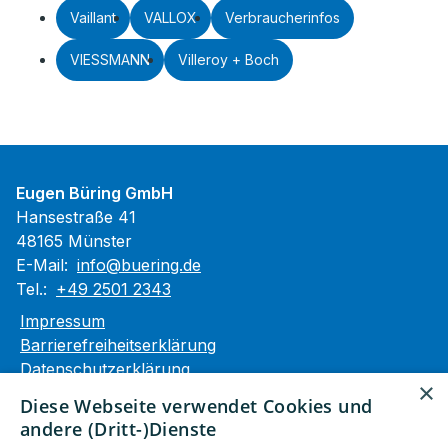
Vaillant
VALLOX
Verbraucherinfos
VIESSMANN
Villeroy + Boch
Eugen Büring GmbH
Hansestraße 41
48165 Münster
E-Mail:
info@buering.de
Tel.:
+49 2501 2343
Impressum
Barrierefreiheitserklärung
Datenschutzerklärung
×
AGB
Diese Webseite verwendet Cookies und
andere (Dritt-)Dienste
Unsere Bereiche