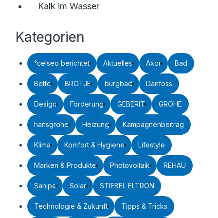
Kalk im Wasser
Kategorien
°celseo berichtet
Aktuelles
Axor
Bad
Bette
BRÖTJE
burgbad
Danfoss
Design
Förderung
GEBERIT
GROHE
hansgrohe
Heizung
Kampagnenbeitrag
Klima
Komfort & Hygiene
Lifestyle
Marken & Produkte
Photovoltaik
REHAU
Sanipa
Solar
STIEBEL ELTRON
Technologie & Zukunft
Tipps & Tricks