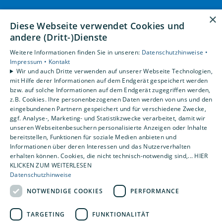
Unsere Bereiche
×
Diese Webseite verwendet Cookies und
Privatkunden
andere (Dritt-)Dienste
Gewerbekunden
Karriere
Weitere Informationen finden Sie in unseren:
Datenschutzhinweise •
Impressum •
Kontakt
Unternehmen
Wir und auch Dritte verwenden auf unserer Webseite Technologien,
Kontakt
mit Hilfe derer Informationen auf dem Endgerät gespeichert werden
bzw. auf solche Informationen auf dem Endgerät zugegriffen werden,
z.B. Cookies. Ihre personenbezogenen Daten werden von uns und den
eingebundenen Partnern gespeichert und für verschiedene Zwecke,
ggf. Analyse-, Marketing- und Statistikzwecke verarbeitet, damit wir
unseren Webseitenbesuchern personalisierte Anzeigen oder Inhalte
bereitstellen, Funktionen für soziale Medien anbieten und
Informationen über deren Interessen und das Nutzerverhalten
erhalten können. Cookies, die nicht technisch-notwendig sind,... HIER
KLICKEN ZUM WEITERLESEN
Datenschutzhinweise
NOTWENDIGE COOKIES
PERFORMANCE
TARGETING
FUNKTIONALITÄT