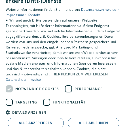
andere (Dritt-)Dienste
Unsere Bereiche
Weitere Informationen finden Sie in unseren:
Datenschutzhinweise •
Privatkunden
Impressum •
Kontakt
Gewerbekunden
Wir und auch Dritte verwenden auf unserer Webseite
Karriere
Technologien, mit Hilfe derer Informationen auf dem Endgerät
gespeichert werden bzw. auf solche Informationen auf dem Endgerät
Unternehmen
zugegriffen werden, z.B. Cookies. Ihre personenbezogenen Daten
Kontakt
werden von uns und den eingebundenen Partnern gespeichert und
für verschiedene Zwecke, ggf. Analyse-, Marketing- und
Statistikzwecke verarbeitet, damit wir unseren Webseitenbesuchern
personalisierte Anzeigen oder Inhalte bereitstellen, Funktionen für
soziale Medien anbieten und Informationen über deren Interessen
und das Nutzerverhalten erhalten können. Cookies, die nicht
technisch-notwendig sind,... HIER KLICKEN ZUM WEITERLESEN
Datenschutzhinweise
NOTWENDIGE COOKIES
PERFORMANCE
TARGETING
FUNKTIONALITÄT
DETAILS ANZEIGEN
ALLE AKZEPTIEREN
ALLE ABLEHNEN