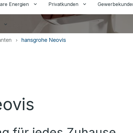
are Energien
Privatkunden
Gewerbekunde
Untermenü für Erneuerbare Energien ums
Untermenü für Priva
Untermenü für Ratgeber umschalten
anten
hansgrohe Neovis
ovis
tag für jedes Zuhause