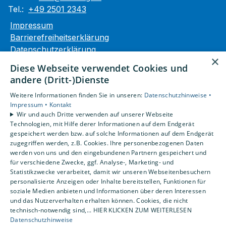
Tel.:
+49 2501 2343
Impressum
Barrierefreiheitserklärung
Datenschutzerklärung
×
AGB
Diese Webseite verwendet Cookies und
andere (Dritt-)Dienste
Unsere Bereiche
Weitere Informationen finden Sie in unseren:
Datenschutzhinweise •
Privatkunden
Impressum •
Kontakt
Gewerbekunden
Wir und auch Dritte verwenden auf unserer Webseite
Karriere
Technologien, mit Hilfe derer Informationen auf dem Endgerät
Unternehmen
gespeichert werden bzw. auf solche Informationen auf dem Endgerät
zugegriffen werden, z.B. Cookies. Ihre personenbezogenen Daten
Kontakt
werden von uns und den eingebundenen Partnern gespeichert und
für verschiedene Zwecke, ggf. Analyse-, Marketing- und
Statistikzwecke verarbeitet, damit wir unseren Webseitenbesuchern
personalisierte Anzeigen oder Inhalte bereitstellen, Funktionen für
soziale Medien anbieten und Informationen über deren Interessen
und das Nutzerverhalten erhalten können. Cookies, die nicht
technisch-notwendig sind,... HIER KLICKEN ZUM WEITERLESEN
Datenschutzhinweise