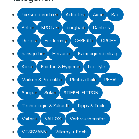
°celseo berichtet
Aktuelles
Axor
Bad
Bette
BRÖTJE
burgbad
Danfoss
Design
Förderung
GEBERIT
GROHE
hansgrohe
Heizung
Kampagnenbeitrag
Klima
Komfort & Hygiene
Lifestyle
Marken & Produkte
Photovoltaik
REHAU
Sanipa
Solar
STIEBEL ELTRON
Technologie & Zukunft
Tipps & Tricks
Vaillant
VALLOX
Verbraucherinfos
VIESSMANN
Villeroy + Boch