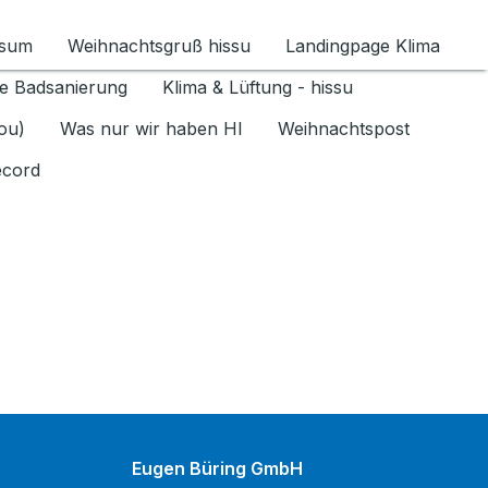
ssum
Weihnachtsgruß hissu
Landingpage Klima
ür Datenschutz 1.6.2026 umschalten
e Badsanierung
Klima & Lüftung - hissu
jou)
Was nur wir haben HI
Weihnachtspost
ecord
Eugen Büring GmbH