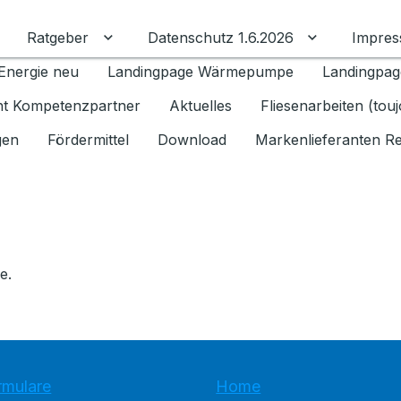
Ratgeber
Datenschutz 1.6.2026
Impre
Untermenü für Ratgeber umschalten
Untermenü f
Energie neu
Landingpage Wärmepumpe
Landingpag
ant Kompetenzpartner
Aktuelles
Fliesenarbeiten (tou
gen
Fördermittel
Download
Markenlieferanten R
e.
rmulare
Home