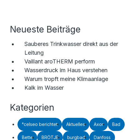
Neueste Beiträge
Sauberes Trinkwasser direkt aus der
Leitung
Vaillant aroTHERM perform
Wasserdruck im Haus verstehen
Warum tropft meine Klimaanlage
Kalk im Wasser
Kategorien
°celseo berichtet
Aktuelles
Axor
Bad
Bette
BRÖTJE
burgbad
Danfoss