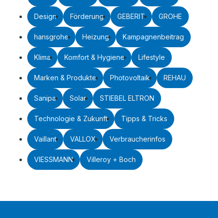
Design
Förderung
GEBERIT
GROHE
hansgrohe
Heizung
Kampagnenbeitrag
Klima
Komfort & Hygiene
Lifestyle
Marken & Produkte
Photovoltaik
REHAU
Sanipa
Solar
STIEBEL ELTRON
Technologie & Zukunft
Tipps & Tricks
Vaillant
VALLOX
Verbraucherinfos
VIESSMANN
Villeroy + Boch