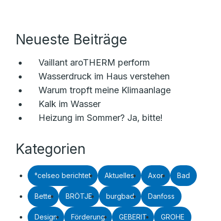
Neueste Beiträge
Vaillant aroTHERM perform
Wasserdruck im Haus verstehen
Warum tropft meine Klimaanlage
Kalk im Wasser
Heizung im Sommer? Ja, bitte!
Kategorien
°celseo berichtet
Aktuelles
Axor
Bad
Bette
BRÖTJE
burgbad
Danfoss
Design
Förderung
GEBERIT
GROHE