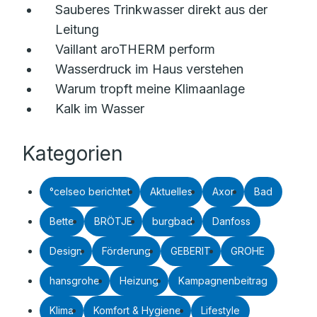
Sauberes Trinkwasser direkt aus der
Leitung
Vaillant aroTHERM perform
Wasserdruck im Haus verstehen
Warum tropft meine Klimaanlage
Kalk im Wasser
Kategorien
°celseo berichtet
Aktuelles
Axor
Bad
Bette
BRÖTJE
burgbad
Danfoss
Design
Förderung
GEBERIT
GROHE
hansgrohe
Heizung
Kampagnenbeitrag
Klima
Komfort & Hygiene
Lifestyle