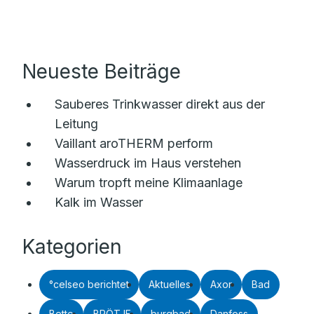
Neueste Beiträge
Sauberes Trinkwasser direkt aus der
Leitung
Vaillant aroTHERM perform
Wasserdruck im Haus verstehen
Warum tropft meine Klimaanlage
Kalk im Wasser
Kategorien
°celseo berichtet
Aktuelles
Axor
Bad
Bette
BRÖTJE
burgbad
Danfoss