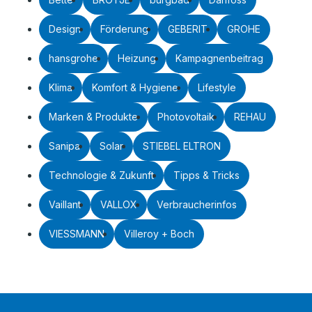
Design
Förderung
GEBERIT
GROHE
hansgrohe
Heizung
Kampagnenbeitrag
Klima
Komfort & Hygiene
Lifestyle
Marken & Produkte
Photovoltaik
REHAU
Sanipa
Solar
STIEBEL ELTRON
Technologie & Zukunft
Tipps & Tricks
Vaillant
VALLOX
Verbraucherinfos
VIESSMANN
Villeroy + Boch