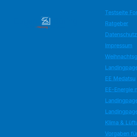
Testseite Fo
Ratgeber
Datenschutz
Impressum
Weihnachtsg
Landingpage
EE Medatsu
EE-Energie 
Landingpag
Landingpage
Klima & Lüft
Vorgaben für