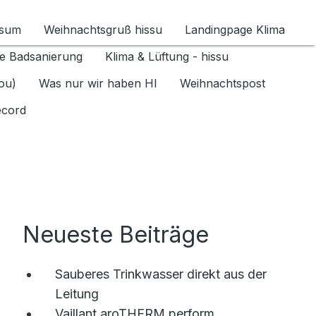
ssum
Weihnachtsgruß hissu
Landingpage Klima
ür Datenschutz 1.6.2026 umschalten
e Badsanierung
Klima & Lüftung - hissu
jou)
Was nur wir haben HI
Weihnachtspost
ecord
Neueste Beiträge
Sauberes Trinkwasser direkt aus der
Leitung
Vaillant aroTHERM perform