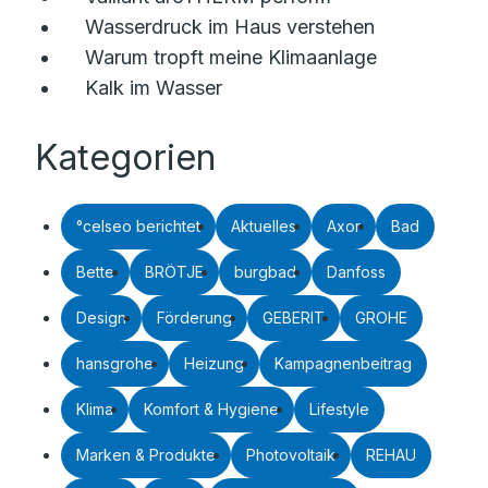
Wasserdruck im Haus verstehen
Warum tropft meine Klimaanlage
Kalk im Wasser
Kategorien
°celseo berichtet
Aktuelles
Axor
Bad
Bette
BRÖTJE
burgbad
Danfoss
Design
Förderung
GEBERIT
GROHE
hansgrohe
Heizung
Kampagnenbeitrag
Klima
Komfort & Hygiene
Lifestyle
Marken & Produkte
Photovoltaik
REHAU