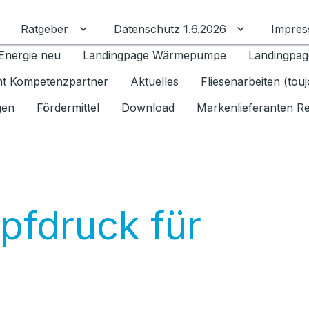
Ratgeber
Datenschutz 1.6.2026
Impre
Untermenü für Ratgeber umschalten
Untermenü f
Energie neu
Landingpage Wärmepumpe
Landingpag
ant Kompetenzpartner
Aktuelles
Fliesenarbeiten (tou
gen
Fördermittel
Download
Markenlieferanten R
pfdruck für