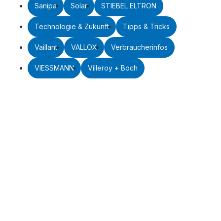
Sanipa
Solar
STIEBEL ELTRON
Technologie & Zukunft
Tipps & Tricks
Vaillant
VALLOX
Verbraucherinfos
VIESSMANN
Villeroy + Boch