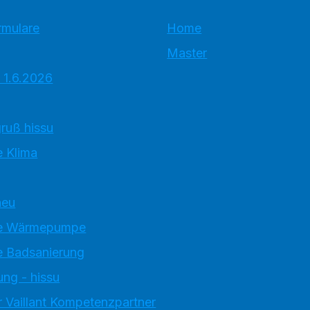
rmulare
Home
Master
 1.6.2026
ruß hissu
 Klima
neu
e Wärmepumpe
 Badsanierung
ung - hissu
 Vaillant Kompetenzpartner