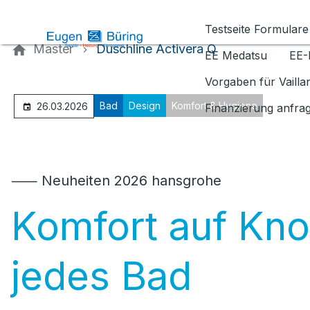
Kontaktieren Sie uns
Testseite Formulare
Master
Duschline Activera Q
EE Medatsu
EE-
Vorgaben für Vaill
Bad
Design
Komfort & Hygiene
26.03.2026
Finanzierung anfra
⸺ Neuheiten 2026 hansgrohe
Komfort auf Kno
jedes Bad