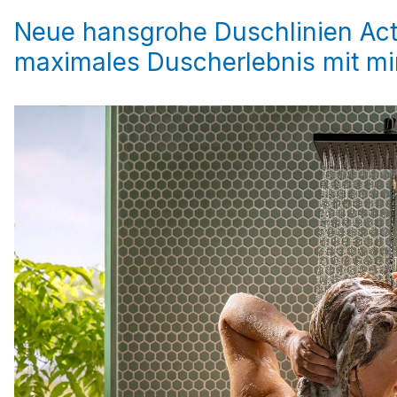
Neue hansgrohe Duschlinien Act
maximales Duscherlebnis mit m