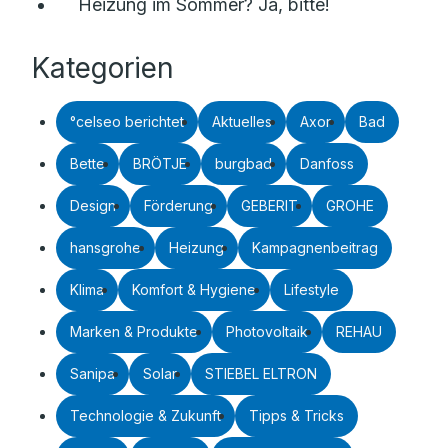
Heizung im Sommer? Ja, bitte!
Kategorien
°celseo berichtet
Aktuelles
Axor
Bad
Bette
BRÖTJE
burgbad
Danfoss
Design
Förderung
GEBERIT
GROHE
hansgrohe
Heizung
Kampagnenbeitrag
Klima
Komfort & Hygiene
Lifestyle
Marken & Produkte
Photovoltaik
REHAU
Sanipa
Solar
STIEBEL ELTRON
Technologie & Zukunft
Tipps & Tricks