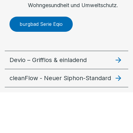
Wohngesundheit und Umweltschutz.
burgbad Serie Eqio
Devio – Grifflos & einladend
cleanFlow - Neuer Siphon-Standard
Lin20 – Modular und stimmig
Fiumo 2.0: Filigran & lebendig
MagicTwist – Der